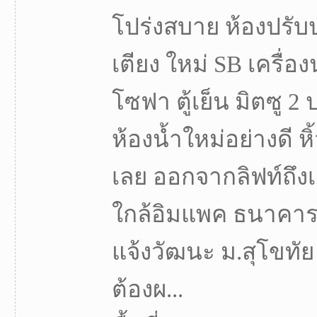
โปร่งสบาย ห้องปรับป
เตียง ใหม่ SB เครื่
โซฟา ตู้เย็น มิตซู 2
ห้องน้ำใหม่อย่างดี หิ
เลย ออกจากลิฟท์ถึงเ
ใกล้อิมแพค ธนาคาร
แจ้งวัฒนะ ม.สุโขทัย
ต้องผ...