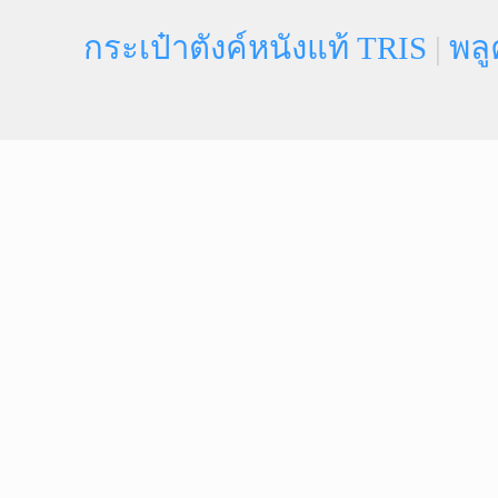
กระเป๋าตังค์หนังแท้ TRIS
|
พลู