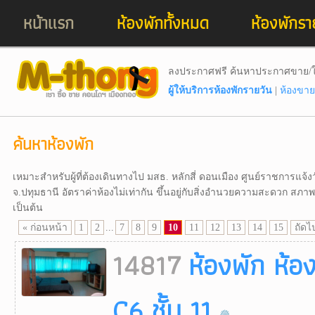
หน้าแรก
ห้องพักทั้งหมด
ห้องพักรา
ลงประกาศฟรี ค้นหาประกาศขาย/ใ
ผู้ให้บริการห้องพักรายวัน
|
ห้องขาย
ค้นหาห้องพัก
เหมาะสำหรับผู้ที่ต้องเดินทางไป มสธ. หลักสี่ ดอนเมือง ศูนย์ราชการแจ้
จ.ปทุมธานี อัตราค่าห้องไม่เท่ากัน ขึ้นอยู่กับสิ่งอำนวยความสะดวก สภ
เป็นต้น
« ก่อนหน้า
1
2
...
7
8
9
10
11
12
13
14
15
ถัดไ
14817
ห้องพัก ห้อ
C6 ชั้น 11