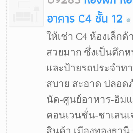
อาคาร C4 ชั้น 12
ให้เช่า C4 ห้องเล็กด
สวยมาก ซึ่งเป็นตึกห
และป้ายรถประจำทา
สบาย สะอาด ปลอดภัย
นัด-ศูนย์อาหาร-อิมแ
คอนเวนชั่น-ชาเลนเจ
สินค้า เมืองทองธาน