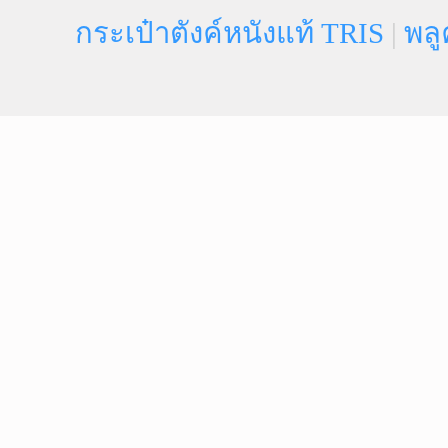
กระเป๋าตังค์หนังแท้ TRIS
|
พลู