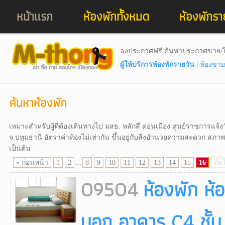
หน้าแรก
ห้องพักทั้งหมด
ห้องพักรา
ลงประกาศฟรี ค้นหาประกาศขาย/ใ
ผู้ให้บริการห้องพักรายวัน
|
ห้องขาย
ค้นหาห้องพัก
เหมาะสำหรับผู้ที่ต้องเดินทางไป มสธ. หลักสี่ ดอนเมือง ศูนย์ราชการแจ้
จ.ปทุมธานี อัตราค่าห้องไม่เท่ากัน ขึ้นอยู่กับสิ่งอำนวยความสะดวก สภ
เป็นต้น
« ก่อนหน้า
1
2
...
8
9
10
11
12
13
14
15
16
ถัด
09504
ห้องพัก ห
นอก อาคาร C4 ชั้