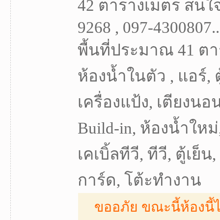
42 ตารางเมตร สนใจต
9268 , 097-4300807..
พื้นที่ประมาณ 41 ตา
ห้องน้ำในตัว , แอร์, ต
เครื่องแป้ง, เตียงนอน,
Build-in, ห้องน้ำใหม
เคเบิ้ลทีวี, ทีวี, ตู้เย็
การ์ด, โต้ะทำงาน
ขออภัย ขณะนี้ห้องนี้ไ