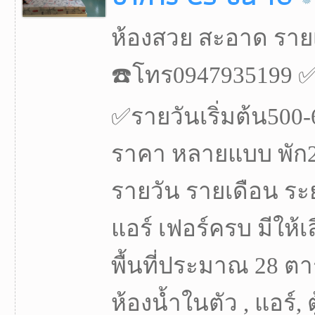
ห้องสวย สะอาด ราย
☎️โทร0947935199 ✅
✅รายวันเริ่มต้น500
ราคา หลายแบบ พัก2ท
รายวัน รายเดือน ระ
แอร์ เฟอร์ครบ มีให้เล
พื้นที่ประมาณ 28 ตา
ห้องน้ำในตัว , แอร์, ตู