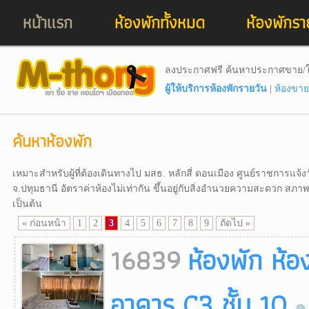
หน้าแรก
ห้องพักทั้งหมด
ห้องพักรา
ลงประกาศฟรี ค้นหาประกาศขาย/ใ
ผู้ให้บริการห้องพักรายวัน
|
ห้องขาย
ค้นหาห้องพัก
เหมาะสำหรับผู้ที่ต้องเดินทางไป มสธ. หลักสี่ ดอนเมือง ศูนย์ราชการแจ้
จ.ปทุมธานี อัตราค่าห้องไม่เท่ากัน ขึ้นอยู่กับสิ่งอำนวยความสะดวก สภ
เป็นต้น
« ก่อนหน้า
1
2
3
4
5
6
7
8
9
ถัดไป »
16839
ห้องพัก ห้อ
อาคาร C3 ชั้น 10