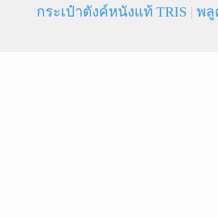
กระเป๋าตังค์หนังแท้ TRIS
|
พลู