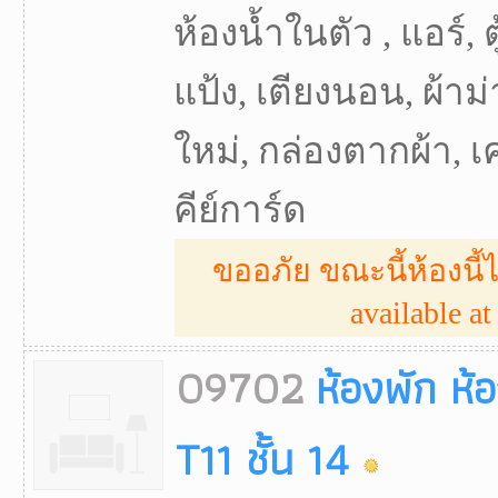
ห้องน้ำในตัว , แอร์, ตู
แป้ง, เตียงนอน, ผ้าม่
ใหม่, กล่องตากผ้า, เคเบิ
คีย์การ์ด
ขออภัย ขณะนี้ห้องนี้ไ
available at 
09702
ห้องพัก ห้
T11 ชั้น 14