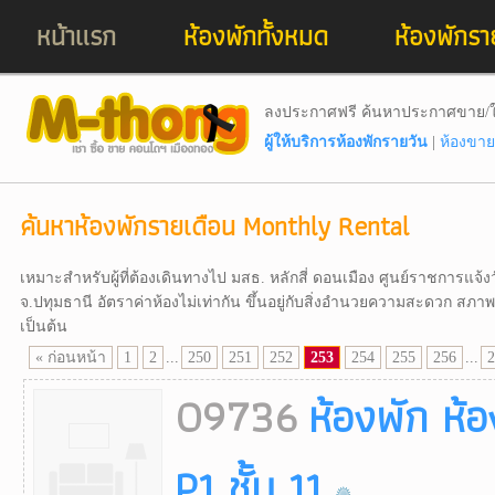
หน้าแรก
ห้องพักทั้งหมด
ห้องพักรา
ลงประกาศฟรี ค้นหาประกาศขาย/ใ
ผู้ให้บริการห้องพักรายวัน
|
ห้องขาย
ค้นหาห้องพักรายเดือน Monthly Rental
เหมาะสำหรับผู้ที่ต้องเดินทางไป มสธ. หลักสี่ ดอนเมือง ศูนย์ราชการแจ้
จ.ปทุมธานี อัตราค่าห้องไม่เท่ากัน ขึ้นอยู่กับสิ่งอำนวยความสะดวก สภ
เป็นต้น
« ก่อนหน้า
1
2
...
250
251
252
253
254
255
256
...
2
09736
ห้องพัก ห้
P1 ชั้น 11